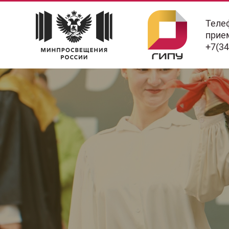
Телеф
приемно
+7(3414